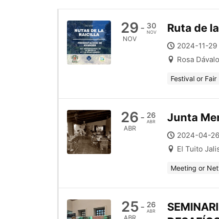
29
30
Ruta de la
-
NOV
NOV
2024-11-29
Rosa Dávalo
Festival or Fair
26
26
Junta Men
-
ABR
ABR
2024-04-26
El Tuito Jal
Meeting or Ne
25
26
SEMINAR
-
ABR
ABR