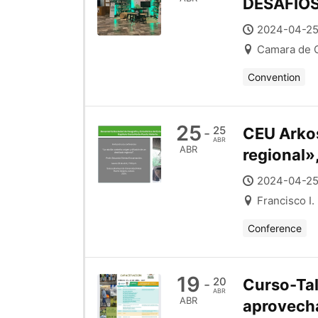
DESAFÍO
2024-04-25
Camara de C
Convention
25
25
CEU Arkos 
-
ABR
ABR
regional»
2024-04-25
Francisco I.
Conference
19
20
Curso-Tal
-
ABR
ABR
aprovech