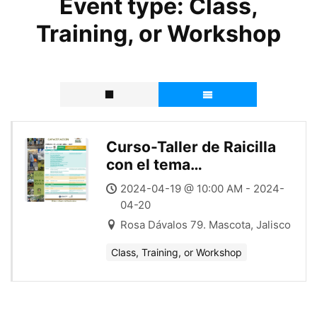
Event type:
Class,
Training, or Workshop
Curso-Taller de Raicilla
con el tema
«Alternativas para el
2024-04-19 @ 10:00 AM - 2024-
manejo y
04-20
aprovechamiento de
Rosa Dávalos 79. Mascota, Jalisco
Agave maximiliana».
Class, Training, or Workshop