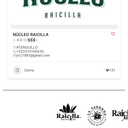
NÚCLEO RAICILLA
$
$
$
$
0.0
(0)
ATENGUILLO
+523314106430
jrcc1993@gmail.com
Sierra
131