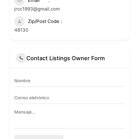
Email
jrcc1993@gmail.com
Zip/Post Code
48130
Contact Listings Owner Form