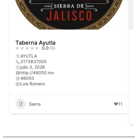
Taberna Ayutla
3
0.0
(0)
AYUTLA
3173837005
julio 3, 2026
http://48050.mx
48050
Luis Romero
Sierra
11