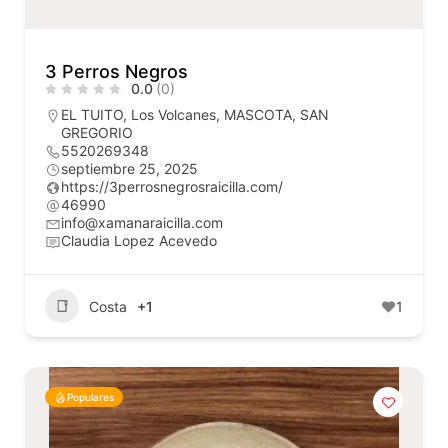
3 Perros Negros
0.0
(0)
EL TUITO
,
Los Volcanes
,
MASCOTA
,
SAN
GREGORIO
5520269348
septiembre 25, 2025
https://3perrosnegrosraicilla.com/
46990
info@xamanaraicilla.com
Claudia Lopez Acevedo
Costa
+1
1
Populares