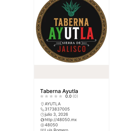
Taberna Ayutla
0.0
(0)
AYUTLA
3173837005
julio 3, 2026
http://48050.mx
48050
Luis Romero