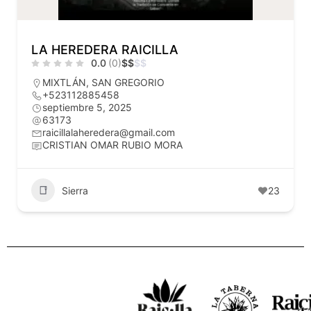
LA HEREDERA RAICILLA
0.0
(0)
$
$
$
$
MIXTLÁN
,
SAN GREGORIO
+523112885458
septiembre 5, 2025
63173
raicillalaheredera@gmail.com
CRISTIAN OMAR RUBIO MORA
Sierra
23