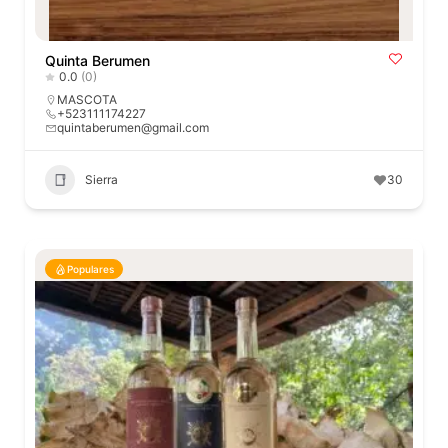
Quinta Berumen
0.0
(0)
MASCOTA
+523111174227
quintaberumen@gmail.com
Sierra
30
Populares