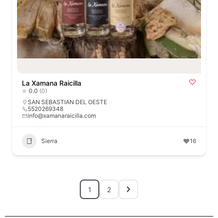
La Xamana Raicilla
0.0
(0)
SAN SEBASTIAN DEL OESTE
5520269348
info@xamanaraicilla.com
Sierra
16
1
2