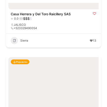
Casa Herrera y Del Toro Raicillery SAS
$
$
$
$
0.0
(0)
JALISCO
+523329490054
Sierra
13
Populares