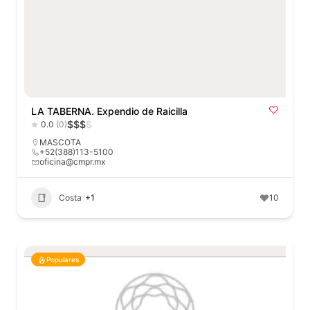
LA TABERNA. Expendio de Raicilla
$
$
$
$
0.0
(0)
MASCOTA
+52(388)113-5100
oficina@cmpr.mx
Costa
+1
10
Populares