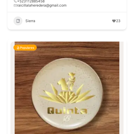
+523112885458
raicillalaheredera@gmail.com
Sierra
23
Populares