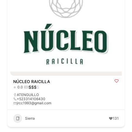
NÚCLEO RAICILLA
$
$
$
$
0.0
(0)
ATENGUILLO
+523314106430
jrcc1993@gmail.com
Sierra
131