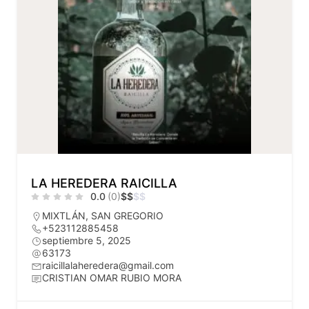
LA HEREDERA RAICILLA
0.0
(0)
$
$
$
$
MIXTLÁN
,
SAN GREGORIO
+523112885458
septiembre 5, 2025
63173
raicillalaheredera@gmail.com
CRISTIAN OMAR RUBIO MORA