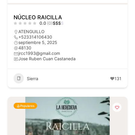
NÚCLEO RAICILLA
0.0
(0)
$
$
$
$
ATENGUILLO
+523314106430
septiembre 5, 2025
48130
jrcc1993@gmail.com
Jose Ruben Cuan Castaneda
Sierra
131
Populares