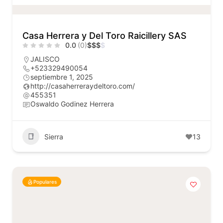
Casa Herrera y Del Toro Raicillery SAS
0.0
(0)
$
$
$
$
JALISCO
+523329490054
septiembre 1, 2025
http://casaherreraydeltoro.com/
455351
Oswaldo Godinez Herrera
Sierra
13
Populares