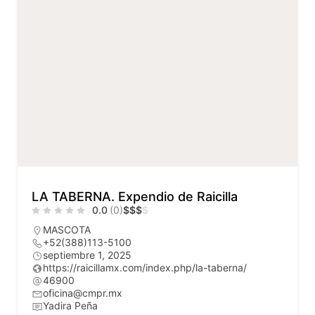
LA TABERNA. Expendio de Raicilla
0.0
(0)
$
$
$
$
MASCOTA
+52(388)113-5100
septiembre 1, 2025
https://raicillamx.com/index.php/la-taberna/
46900
oficina@cmpr.mx
Yadira Peña