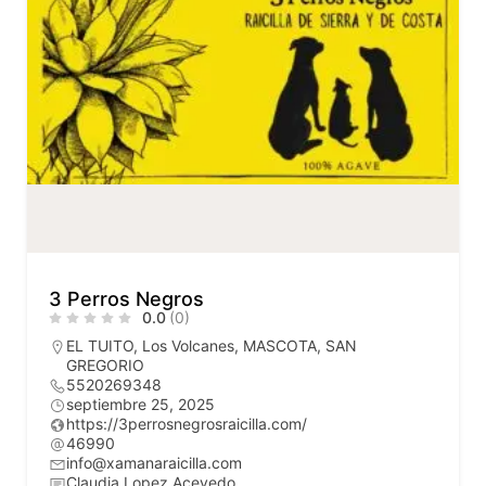
3 Perros Negros
0.0
(0)
EL TUITO
,
Los Volcanes
,
MASCOTA
,
SAN
GREGORIO
5520269348
septiembre 25, 2025
https://3perrosnegrosraicilla.com/
46990
info@xamanaraicilla.com
Claudia Lopez Acevedo