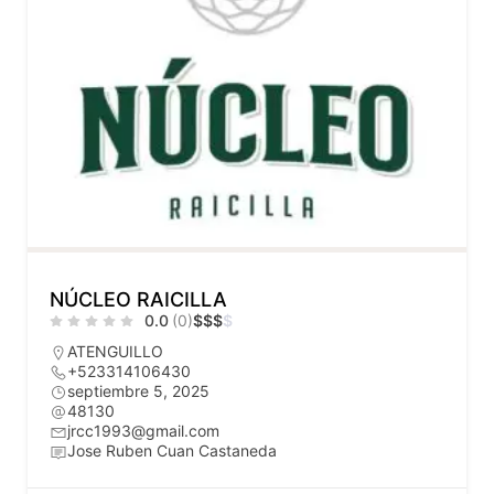
NÚCLEO RAICILLA
0.0
(0)
$
$
$
$
ATENGUILLO
+523314106430
septiembre 5, 2025
48130
jrcc1993@gmail.com
Jose Ruben Cuan Castaneda