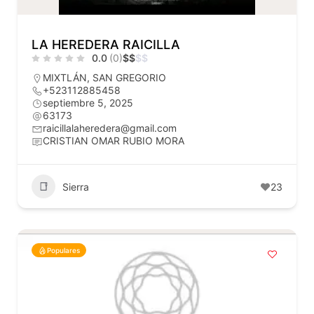
LA HEREDERA RAICILLA
0.0
(0)
$
$
$
$
MIXTLÁN
,
SAN GREGORIO
+523112885458
septiembre 5, 2025
63173
raicillalaheredera@gmail.com
CRISTIAN OMAR RUBIO MORA
Sierra
23
Populares