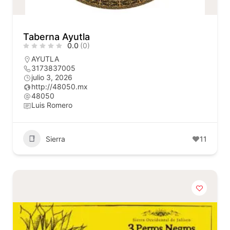
Taberna Ayutla
0.0
(0)
AYUTLA
3173837005
julio 3, 2026
http://48050.mx
48050
Luis Romero
Sierra
11