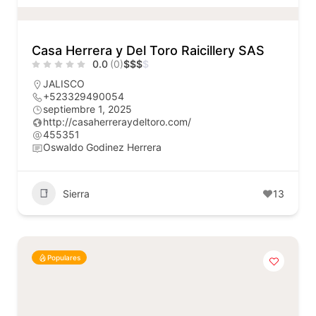
Casa Herrera y Del Toro Raicillery SAS
0.0
(0)
$
$
$
$
JALISCO
+523329490054
septiembre 1, 2025
http://casaherreraydeltoro.com/
455351
Oswaldo Godinez Herrera
Sierra
13
Populares