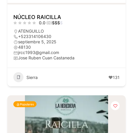
NÚCLEO RAICILLA
0.0
(0)
$
$
$
$
ATENGUILLO
+523314106430
septiembre 5, 2025
48130
jrcc1993@gmail.com
Jose Ruben Cuan Castaneda
Sierra
131
Populares