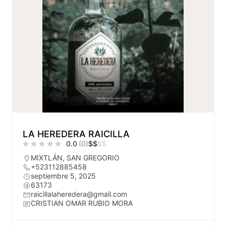
LA HEREDERA RAICILLA
0.0
(0)
$
$
$
$
MIXTLÁN
,
SAN GREGORIO
+523112885458
septiembre 5, 2025
63173
raicillalaheredera@gmail.com
CRISTIAN OMAR RUBIO MORA