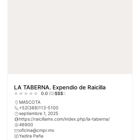
LA TABERNA. Expendio de Raicilla
0.0
(0)
$
$
$
$
MASCOTA
+52(388)113-5100
septiembre 1, 2025
https://raicillamx.com/index.php/la-taberna/
46900
oficina@cmpr.mx
Yadira Peña