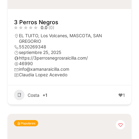
3 Perros Negros
0.0
(0)
EL TUITO
,
Los Volcanes
,
MASCOTA
,
SAN
GREGORIO
5520269348
septiembre 25, 2025
https://3perrosnegrosraicilla.com/
46990
info@xamanaraicilla.com
Claudia Lopez Acevedo
Costa
+1
1
Populares