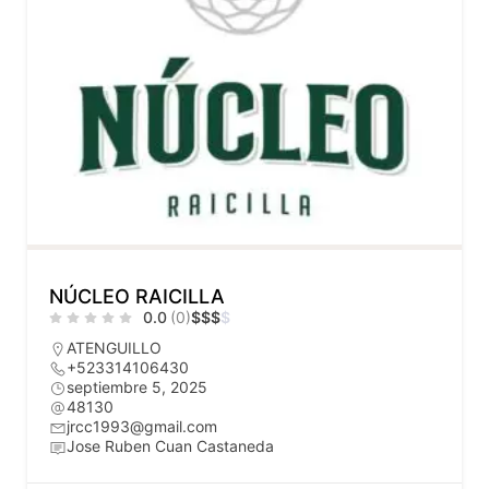
NÚCLEO RAICILLA
0.0
(0)
$
$
$
$
ATENGUILLO
+523314106430
septiembre 5, 2025
48130
jrcc1993@gmail.com
Jose Ruben Cuan Castaneda