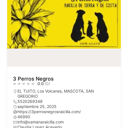
3 Perros Negros
0.0
(0)
EL TUITO
,
Los Volcanes
,
MASCOTA
,
SAN
GREGORIO
5520269348
septiembre 25, 2025
https://3perrosnegrosraicilla.com/
46990
info@xamanaraicilla.com
Claudia Lopez Acevedo