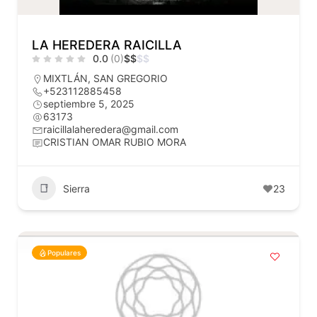
LA HEREDERA RAICILLA
0.0
(0)
$
$
$
$
MIXTLÁN
,
SAN GREGORIO
+523112885458
septiembre 5, 2025
63173
raicillalaheredera@gmail.com
CRISTIAN OMAR RUBIO MORA
Sierra
23
Populares