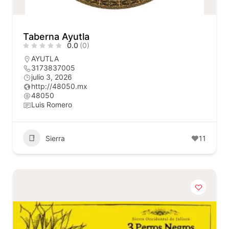
Taberna Ayutla
0.0
(0)
AYUTLA
3173837005
julio 3, 2026
http://48050.mx
48050
Luis Romero
Sierra
11